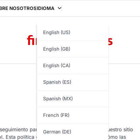
BRE NOSOTROS
IDIOMA
finisherbox.es
English (US)
English (GB)
English (CA)
Spanish (ES)
Spanish (MX)
French (FR)
 seguimiento para mejorar su experiencia en nuestro sitio
German (DE)
l. Esta política explica qué son las cookies, cómo las