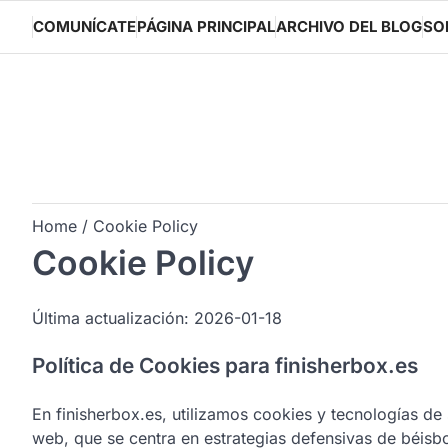
Skip
COMUNÍCATE
PÁGINA PRINCIPAL
ARCHIVO DEL BLOG
SO
to
content
Home
Cookie Policy
Cookie Policy
Última actualización: 2026-01-18
Política de Cookies para finisherbox.es
En finisherbox.es, utilizamos cookies y tecnologías de
web, que se centra en estrategias defensivas de béisbo