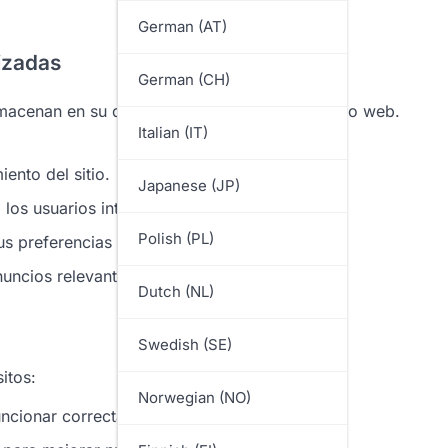
German (AT)
lizadas
German (CH)
acenan en su dispositivo cuando visita un sitio web.
Italian (IT)
ento del sitio.
Japanese (JP)
os usuarios interactúan con nuestro sitio.
Polish (PL)
s preferencias y mejorar su experiencia.
nuncios relevantes.
Dutch (NL)
Swedish (SE)
itos:
Norwegian (NO)
funcionar correctamente.