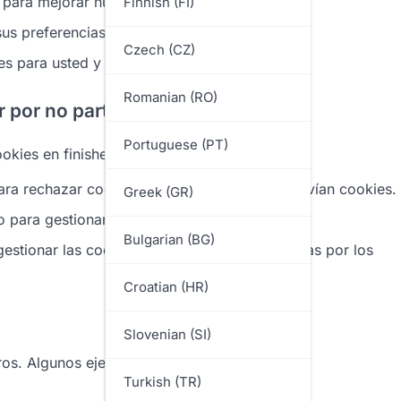
 para mejorar nuestros contenidos y servicios.
Finnish (FI)
us preferencias y comportamiento.
Czech (CZ)
 para usted y sus intereses.
Romanian (RO)
 por no participar
Portuguese (PT)
ookies en finisherbox.es:
ara rechazar cookies o alertarle cuando se envían cookies.
Greek (GR)
io para gestionar sus preferencias.
Bulgarian (BG)
gestionar las cookies, como las proporcionadas por los
Croatian (HR)
Slovenian (SI)
ros. Algunos ejemplos incluyen:
Turkish (TR)