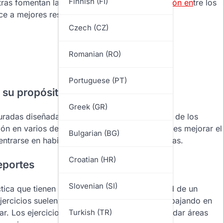
Finnish (FI)
ntras fomentan la colaboración y la
comunicación en
tre los
ce a mejores resultados durante el juego.
Czech (CZ)
Romanian (RO)
Portuguese (PT)
s su propósito?
Greek (GR)
cturadas diseñadas para mejorar las habilidades de los
ón en varios deportes. Su propósito principal es mejorar el
Bulgarian (BG)
entrarse en habilidades y estrategias específicas.
Croatian (HR)
deportes
Slovenian (SI)
ctica que tienen lugar dentro del área de infield de un
jercicios suelen involucrar a los jugadores trabajando en
ear. Los ejercicios pueden adaptarse para abordar áreas
Turkish (TR)