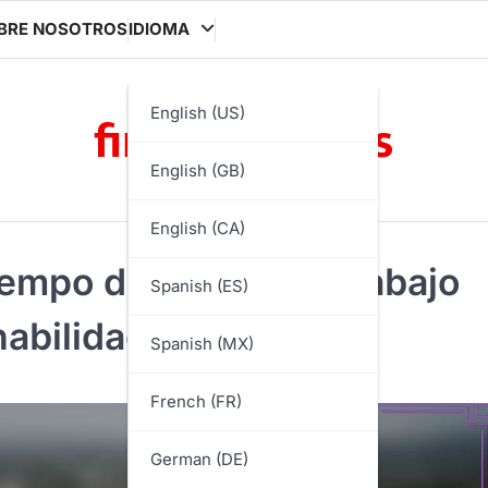
BRE NOSOTROS
IDIOMA
finisherbox.es
English (US)
English (GB)
English (CA)
iempo de reacción, Trabajo
Spanish (ES)
habilidades
Spanish (MX)
French (FR)
German (DE)