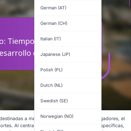
German (AT)
German (CH)
Italian (IT)
Japanese (JP)
Polish (PL)
Dutch (NL)
Swedish (SE)
Norwegian (NO)
s destinadas a mejorar las habilidades de los jugadores, el
rtes. Al centrarse en técnicas y estrategias específicas,