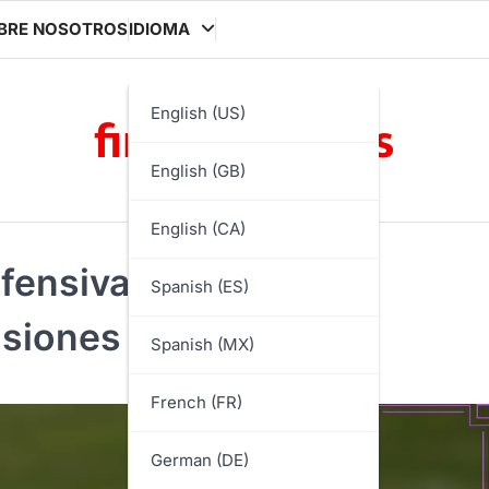
BRE NOSOTROS
IDIOMA
finisherbox.es
English (US)
English (GB)
English (CA)
fensiva: Rapidez,
Spanish (ES)
isiones
Spanish (MX)
French (FR)
German (DE)