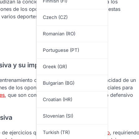
Finnish (FI)
udizan la conciencia situacional, permitiendo a los
ciones de los oponentes en el campo. Dominar estas
 varios deportes.
Czech (CZ)
Romanian (RO)
Portuguese (PT)
siva y su importancia?
Greek (GR)
e entrenamiento diseñados para mejorar la capacidad de un
Bulgarian (BG)
nes de los oponentes. Estos ejercicios son cruciales para
es
, que son componentes esenciales del juego defensivo
Croatian (HR)
Slovenian (SI)
nsiva
e de ejercicios que simulan escenarios
de juego
, requiriend
Turkish (TR)