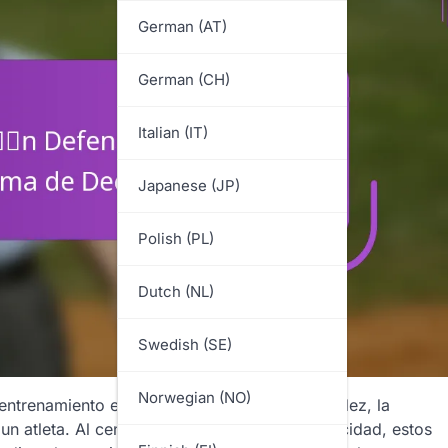
German (AT)
German (CH)
Italian (IT)
Japanese (JP)
Polish (PL)
Dutch (NL)
Swedish (SE)
Norwegian (NO)
entrenamiento esenciales que mejoran la rapidez, la
un atleta. Al centrarse en la agilidad y la velocidad, estos