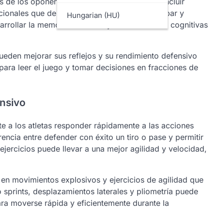
 de los oponentes. Estos ejercicios pueden incluir
cionales que desafían a los jugadores a anticipar y
Hungarian (HU)
rrollar la memoria muscular y las habilidades cognitivas
 pueden mejorar sus reflejos y su rendimiento defensivo
 para leer el juego y tomar decisiones en fracciones de
ensivo
te a los atletas responder rápidamente a las acciones
rencia entre defender con éxito un tiro o pase y permitir
ejercicios puede llevar a una mejor agilidad y velocidad,
e en movimientos explosivos y ejercicios de agilidad que
o sprints, desplazamientos laterales y pliometría puede
ara moverse rápida y eficientemente durante la